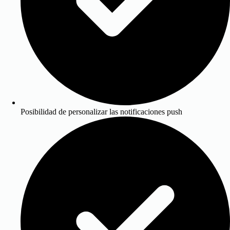
Posibilidad de personalizar las notificaciones push