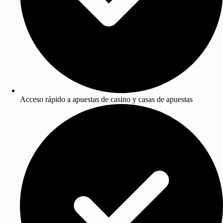
Acceso rápido a apuestas de casino y casas de apuestas