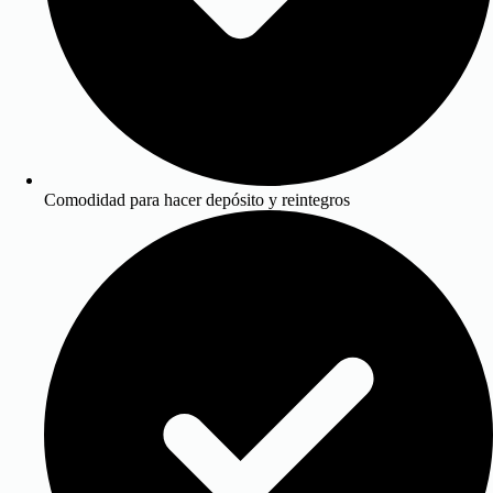
Comodidad para hacer depósito y reintegros