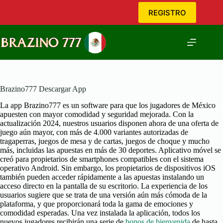
Saltar
REGISTRO
al
contenido
Brazino777 Descargar App
La app Brazino777 es un software para que los jugadores de México
apuesten con mayor comodidad y seguridad mejorada. Con la
actualización 2024, nuestros usuarios disponen ahora de una oferta de
juego aún mayor, con más de 4.000 variantes autorizadas de
tragaperras, juegos de mesa y de cartas, juegos de choque y mucho
más, incluidas las apuestas en más de 30 deportes. Aplicativo móvel se
creó para propietarios de smartphones compatibles con el sistema
operativo Android. Sin embargo, los propietarios de dispositivos iOS
también pueden acceder rápidamente a las apuestas instalando un
acceso directo en la pantalla de su escritorio. La experiencia de los
usuarios sugiere que se trata de una versión aún más cómoda de la
plataforma, y que proporcionará toda la gama de emociones y
comodidad esperadas. Una vez instalada la aplicación, todos los
nuevos jugadores recibirán una serie de
bonos de bienvenida
de hasta