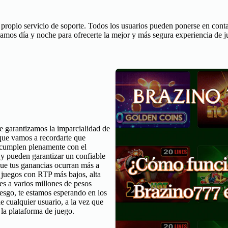
propio servicio de soporte. Todos los usuarios pueden ponerse en conta
bajamos día y noche para ofrecerte la mejor y más segura experiencia de 
 garantizamos la imparcialidad de
 que vamos a recordarte que
s cumplen plenamente con el
y pueden garantizar un confiable
que tus ganancias ocurran más a
 juegos con RTP más bajos, alta
es a varios millones de pesos
iesgo, te estamos esperando en los
 cualquier usuario, a la vez que
 la plataforma de juego.