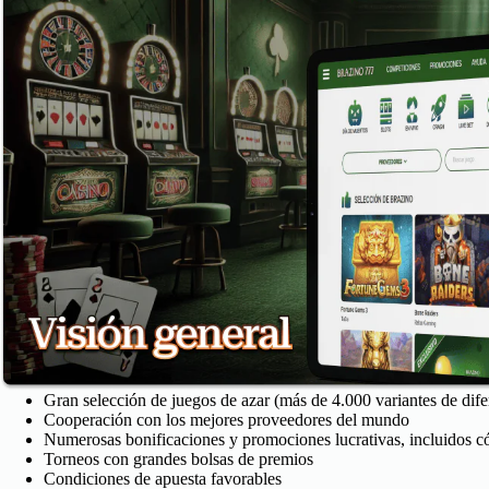
Gran selección de juegos de azar (más de 4.000 variantes de di
Cooperación con los mejores proveedores del mundo
Numerosas bonificaciones y promociones lucrativas, incluidos có
Torneos con grandes bolsas de premios
Condiciones de apuesta favorables