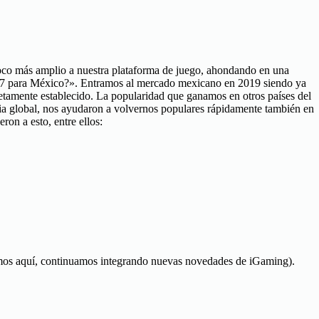
oco más amplio a nuestra plataforma de juego, ahondando en una
7 para México?». Entramos al mercado mexicano en 2019 siendo ya
letamente establecido. La popularidad que ganamos en otros países del
a global, nos ayudaron a volvernos populares rápidamente también en
on a esto, entre ellos:
nemos aquí, continuamos integrando nuevas novedades de iGaming).