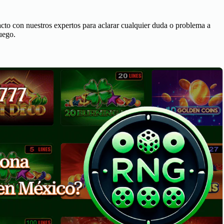
cto con nuestros expertos para aclarar cualquier duda o problema a
juego.