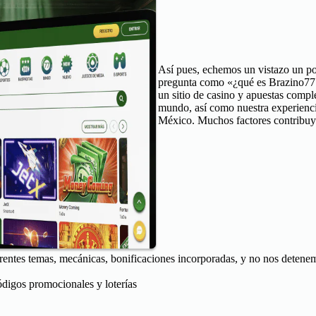
Así pues, echemos un vistazo un p
pregunta como «¿qué es Brazino77
un sitio de casino y apuestas comp
mundo, así como nuestra experienci
México. Muchos factores contribuyer
ferentes temas, mecánicas, bonificaciones incorporadas, y no nos dete
digos promocionales y loterías