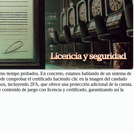
ismo tiempo probados. En concreto, estamos hablando de un sistema de
uede comprobar el certificado haciendo clic en la imagen del candado
asos, incluyendo 2FA, que ofrece una protección adicional de la cuenta.
contenido de juego con licencia y certificado, garantizando así la