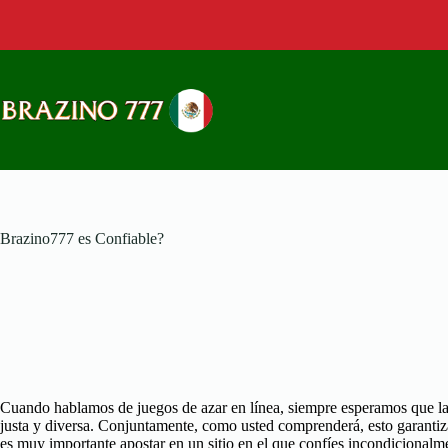
Saltar
al
contenido
Brazino777 es Confiable?
Cuando hablamos de juegos de azar en línea, siempre esperamos que la
justa y diversa. Conjuntamente, como usted comprenderá, esto garantiz
es muy importante apostar en un sitio en el que confíes incondicional